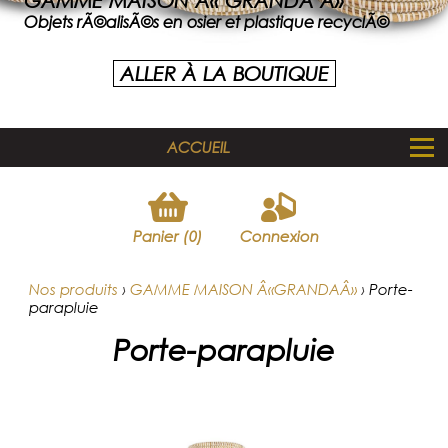
GAMME MAISON Â« GRANDA Â»
Objets rÃ©alisÃ©s en osier et plastique recyclÃ©
ALLER À LA BOUTIQUE
ACCUEIL
Panier (0)
Connexion
Nos produits
›
GAMME MAISON Â«GRANDAÂ»
›
Porte-
parapluie
Porte-parapluie