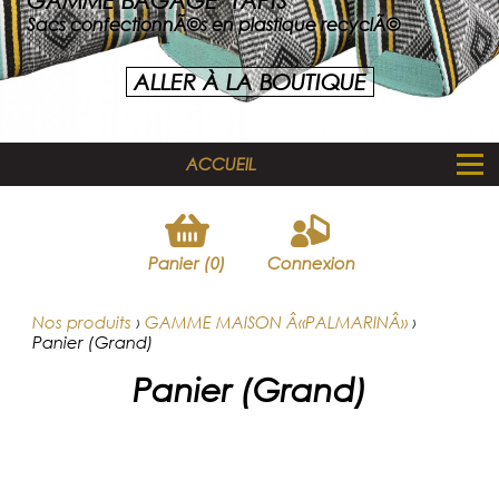
GAMME BAGAGE "TAPIS"
Sacs confectionnÃ©s en plastique recyclÃ©
ALLER À LA BOUTIQUE
ACCUEIL
Panier (0)
Connexion
Nos produits
›
GAMME MAISON Â«PALMARINÂ»
›
Panier (Grand)
Panier (Grand)