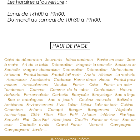
Les horaires d’ouverture
:
Lundi de 14h00 à 19h00.
Du mardi au samedi de 10h30 à 19h00.
HAUT DE PAGE
Objet de décoration - Souvenirs - Idées cadeaux - Panier en osier - Sacs
à mains - Art de la table - Décoration - Magasin la rochelle - Boutique la
Rochelle - Magasin decoration - Decoration - Décoration - Matou deco -
Artisanat - Produit locale - Produit fait main - Artiste - Africain - La rochelle
- Accessoire - Accéssoire - Cadeaux - Home deco - House - Produit pour
maison - Ameublement - Meuble - Panier - Osier - Panier en osier -
Tendances - Gamme - Gamme de la table - Confection - Nature -
Naturelle - Personnalisée - Corbeille - Recyclée - Recyclage - Bac a linge
- Bac a catalogues - Bac a jouets - Couleur naturelle - Raffinée -
Ambiance - Environnement - Style - Salon - Séjour - Salle de bain - Cuisine -
Chambres - Enfants - Canapé - Ranger - Rangement - Végétale -
Authentique - Offrir - Fêtes - Fête - Petit - Astuces - Intérieur - Plastique
Recyclé - Plat - Sous Plat - Abat jours - Couffin - Panier en Anse - Bac en
osier - Corbeille ovale - Grand Panier - Marché - Campagne -
Campagnard - Jardin ...
© 2020 MATOU DÉCO